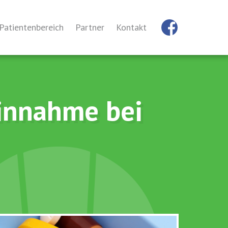
Patientenbereich
Partner
Kontakt
enten
hylaxe-Experten finden!
Risikofaktoren
innahme bei