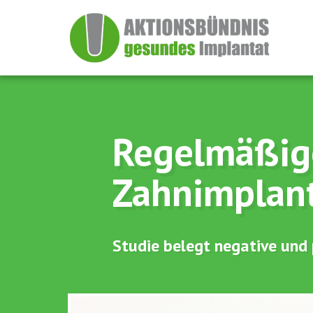
New
Implantattherapie und 
Periimplantär
Regelmäßig
Zahnimplan
Studie belegt negative und