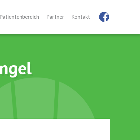
Patientenbereich
Partner
Kontakt
enten
hylaxe-Experten finden!
Risikofaktoren
engel