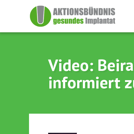
New
Implantattherapie und 
Periimplantär
Video: Beira
informiert z