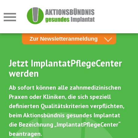
Zur Newsletteranmeldung
Newsletter für Zahnärzte
Newsletter für Patienten
Jetzt ImplantatPflegeCenter
werden
E-Mail*
Ab sofort können alle zahnmedizinischen
Neu laden
Praxen oder Kliniken, die sich speziell
definierten Qualitätskriterien verpflichten,
Bitte geben Sie den Schriftzug ein!
beim Aktionsbündnis gesundes Implantat
die Bezeichnung „ImplantatPflegeCenter“
beantragen.
Anmelden