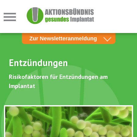
Zur Newsletteranmeldung
Newsletter für Zahnärzte
Newsletter für Patienten
Entzündungen
E-Mail*
Risikofaktoren für Entzündungen am
Implantat
Neu laden
Bitte geben Sie den Schriftzug ein!
Anmelden