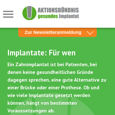
Zur Newsletteranmeldung
Newsletter für Zahnärzte
Newsletter für Patienten
Implantate: Für wen
E-Mail*
Ein Zahnimplantat ist bei Patienten, bei
denen keine gesundheitlichen Gründe
dagegen sprechen, eine gute Alternative zu
Neu laden
einer Brücke oder einer Prothese. Ob und
Bitte geben Sie den Schriftzug ein!
wie viele Implantate gesetzt werden
können, hängt von bestimmten
Voraussetzungen ab.
Anmelden